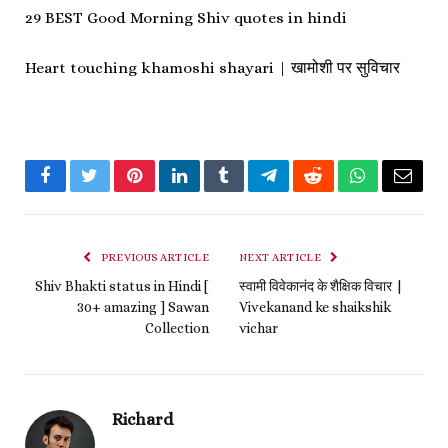
29 BEST Good Morning Shiv quotes in hindi
Heart touching khamoshi shayari | खामोशी पर सुविचार
Facebook
Twitter
Pinterest
LinkedIn
Tumblr
Telegram
Reddit
WhatsApp
Email
PREVIOUS ARTICLE
NEXT ARTICLE
Shiv Bhakti status in Hindi [
स्वामी विवेकानंद के शैक्षिक विचार |
30+ amazing ] Sawan
Vivekanand ke shaikshik
Collection
vichar
Richard