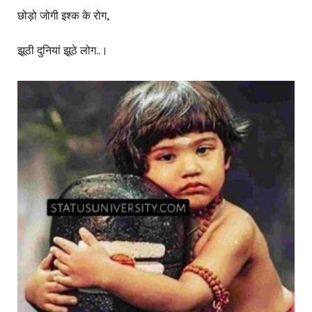
छोड़ो जोगी इश्क के रोग,
झूठी दुनियां झूठे लोग..।