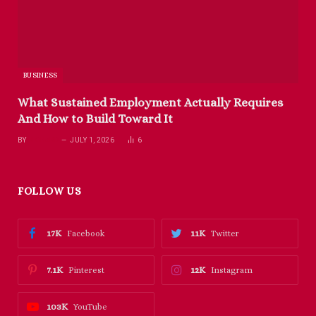
BUSINESS
What Sustained Employment Actually Requires
And How to Build Toward It
BY
RICHARD
JULY 1, 2026
6
FOLLOW US
17K
11K
Facebook
Twitter
7.1K
12K
Pinterest
Instagram
103K
YouTube