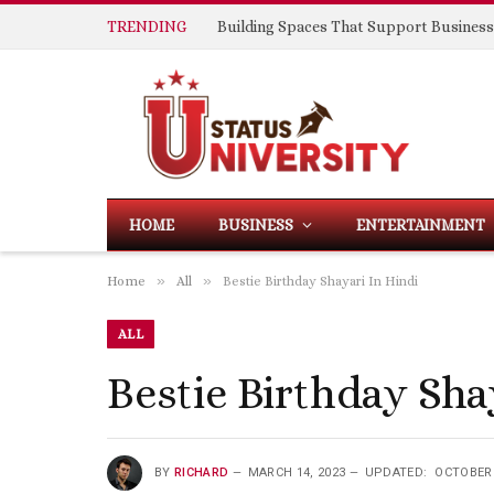
TRENDING
HOME
BUSINESS
ENTERTAINMENT
»
»
Home
All
Bestie Birthday Shayari In Hindi
ALL
Bestie Birthday Sha
BY
RICHARD
MARCH 14, 2023
UPDATED:
OCTOBER 