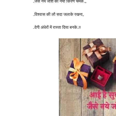
..जैसे नये जोश की नयी किरण चमके..,
..विश्वास की लौ सदा जलाके रखना,
..देगी अंधेरों में रास्ता दिया बनके..!!