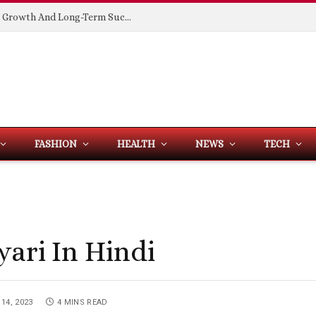
Building Spaces That Support Business Growth And Long-Term Success
FASHION
HEALTH
NEWS
TECH
yari In Hindi
14, 2023
4 MINS READ