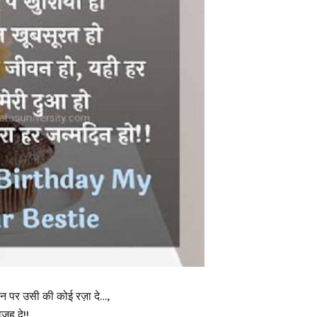
दिन पर उसी की कोई रज़ा दे…,
जह दे!!