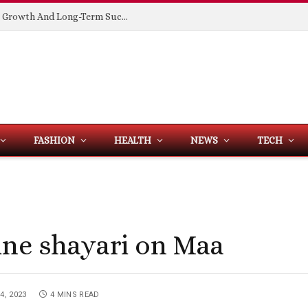
Building Spaces That Support Business Growth And Long-Term Success
FASHION
HEALTH
NEWS
TECH
 line shayari on Maa
4, 2023
4 MINS READ