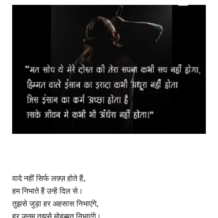
वादे नहीं सिर्फ लफ़्ज़ होते हैं,
हम निभाते हैं उन्हें दिल से।
तुझसे जुड़ा हर अहसास निभाएंगे,
हर जनम तुझसे मोहब्बत निभाएंगे।