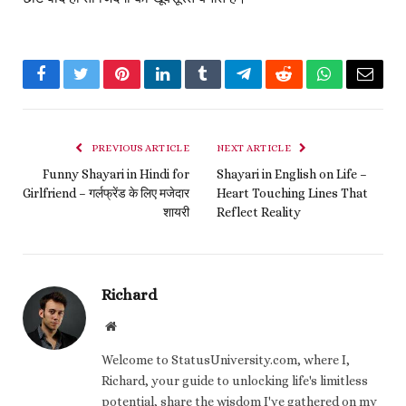
Facebook
Twitter
Pinterest
LinkedIn
Tumblr
Telegram
Reddit
WhatsApp
Email
PREVIOUS ARTICLE
NEXT ARTICLE
Funny Shayari in Hindi for
Shayari in English on Life –
Girlfriend – गर्लफ्रेंड के लिए मजेदार
Heart Touching Lines That
शायरी
Reflect Reality
Richard
Website
Welcome to StatusUniversity.com, where I,
Richard, your guide to unlocking life's limitless
potential, share the wisdom I've gathered on my