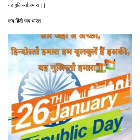
यह गुलिस्ताँ हमारा ||
जय हिंदी जय भारत