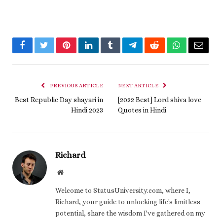
Facebook
Twitter
Pinterest
LinkedIn
Tumblr
Telegram
Reddit
WhatsApp
Email
PREVIOUS ARTICLE
NEXT ARTICLE
Best Republic Day shayari in
[2022 Best] Lord shiva love
Hindi 2023
Quotes in Hindi
Richard
Website
Welcome to StatusUniversity.com, where I,
Richard, your guide to unlocking life's limitless
potential, share the wisdom I've gathered on my