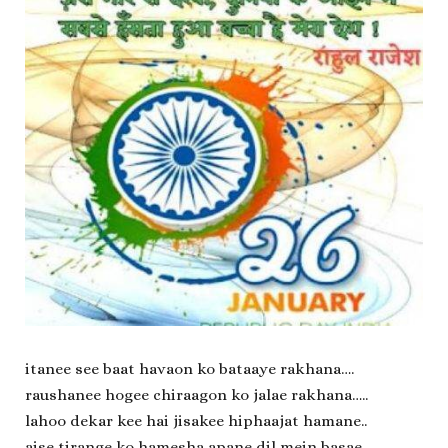
itanee see baat havaon ko bataaye rakhana….
raushanee hogee chiraagon ko jalae rakhana…..
lahoo dekar kee hai jisakee hiphaajat hamane..
aise tirange ko hamesha apane dil mein basae