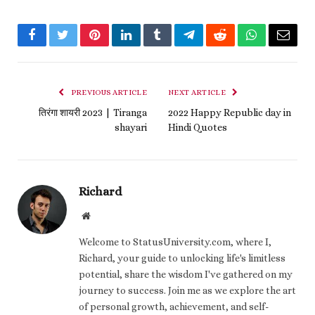
Facebook
Twitter
Pinterest
LinkedIn
Tumblr
Telegram
Reddit
WhatsApp
Email
PREVIOUS ARTICLE
NEXT ARTICLE
तिरंगा शायरी 2023 | Tiranga
2022 Happy Republic day in
shayari
Hindi Quotes
Richard
Website
Welcome to StatusUniversity.com, where I,
Richard, your guide to unlocking life's limitless
potential, share the wisdom I've gathered on my
journey to success. Join me as we explore the art
of personal growth, achievement, and self-