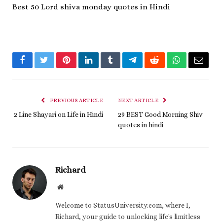
Best 50 Lord shiva monday quotes in Hindi
Facebook
Twitter
Pinterest
LinkedIn
Tumblr
Telegram
Reddit
WhatsApp
Email
PREVIOUS ARTICLE
NEXT ARTICLE
2 Line Shayari on Life in Hindi
29 BEST Good Morning Shiv
quotes in hindi
Richard
Website
Welcome to StatusUniversity.com, where I,
Richard, your guide to unlocking life's limitless