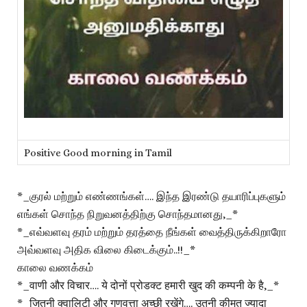
Positive Good morning in Tamil
*_குரல் மற்றும் எண்ணங்கள்…. இந்த இரண்டு தயாரிப்புகளும்
எங்கள் சொந்த நிறுவனத்திற்கு சொந்தமானது,_*
*_எவ்வளவு தரம் மற்றும் தரத்தை நீங்கள் வைத்திருக்கிறாரோ
அவ்வளவு அதிக விலை கிடைக்கும்..!!_*
காலை வணக்கம்
*_वाणी और विचार…. ये दोनों प्रोडक्ट हमारी खुद की कम्पनी के है,_*
*_जितनी क्वालिटी और गुणवत्ता अच्छी रखेंगे…. उतनी कीमत ज्यादा