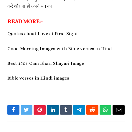
करें और ना ही अपने धन का
READ MORE:-
Quotes about Love at First Sight
Good Morning Images with Bible verses in Hind
Best 150+ Gam Bhari Shayari Image
Bible verses in Hindi images
Facebook
Twitter
Pinterest
LinkedIn
Tumblr
Telegram
Reddit
WhatsApp
Email