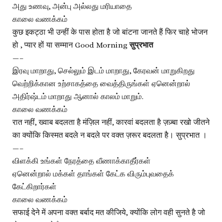
அது உணவு, அன்பு அல்லது மரியாதை
காலை வணக்கம்
कुछ इकट्ठा भी उन्हीं के पास होता है जो बांटना जानते हैं फिर चाहे भोजन
हो , प्यार हों या सम्मान Good Morning
सुप्रभात
—–
இரவு மாறாது, செல்லும் இடம் மாறாது, கேரவன் மாறுகிறது
வெற்றிக்கான உற்சாகத்தை வைத்திருங்கள் ஏனென்றால்
அதிர்ஷ்டம் மாறாது ஆனால் காலம் மாறும்.
காலை வணக்கம்
रात नहीं, ख्वाब बदलता है मंज़िल नहीं, कारवां बदलता है ज़ज़्बा रखो जीतने
का क्योंकि किस्मत बदले न बदले पर वक्त ज़रूर बदलता है। सुप्रभात ।
—–
விளக்கி உங்கள் நேரத்தை வீணாக்காதீர்கள்
ஏனென்றால் மக்கள் தாங்கள் கேட்க விரும்புவதைக்
கேட்கிறார்கள்
காலை வணக்கம்
सफाई देने में अपना वक्त बर्बाद मत कीजिये, क्योंकि लोग वही सुनते है जो