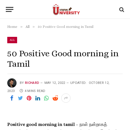
»
»
Home
All
50 Positive Good morning in Tamil
ALL
50 Positive Good morning in
Tamil
BY
RICHARD
MAY 12, 2022
UPDATED:
OCTOBER 12,
2023
4 MINS READ
Positive good morning in tamil
– நாள் நன்றாகத்