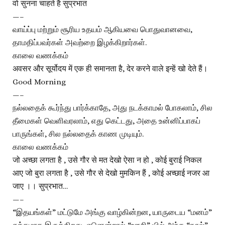
वो सुनना चाहते है सुप्रभात
—–
வாய்ப்பு மற்றும் சூரிய உதயம் ஆகியவை பொதுவானவை,
தாமதிப்பவர்கள் அவற்றை இழக்கிறார்கள்.
காலை வணக்கம்
अवसर और सूर्योदय में एक ही समानता है, देर करने वाले इन्हें खो देते हैं।
Good Morning
—–
நல்லதைக் கூர்ந்து பார்க்காதே, அது நடக்காமல் போகலாம், சில
தீமைகள் வெளிவரலாம், எது கெட்டது, அதை உன்னிப்பாகப்
பாருங்கள், சில நல்லதைக் காண முடியும்.
காலை வணக்கம்
जो अच्छा लगता है , उसे गौर से मत देखो ऐसा न हो , कोई बुराई निकल
आए जो बुरा लगता है , उसे गौर से देखो मुमकिन हैं , कोई अच्छाई नजर आ
जाए ।। सुप्रभात…
—–
“இதயங்கள்” மட்டுமே அங்கு வாழ்கின்றன, யாருடைய “மனம்”