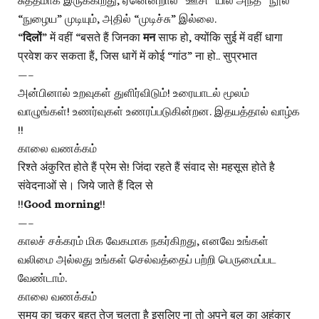
சுத்தமாக இருக்கிறது, ஏனென்றால் “ஊசி” யில் அந்த “நூல்”
“நுழைய” முடியும், அதில் “முடிச்சு” இல்லை.
“
दिलों
” में वहीं “बसते हैं जिनका
मन
साफ हो, क्योंकि सुई में वहीं धागा
प्रवेश कर सकता हैं, जिस धागें में कोई “गांठ” ना हो.. सुप्रभात
—–
அன்பினால் உறவுகள் துளிர்விடும்! உரையாடல் மூலம்
வாழுங்கள்! உணர்வுகள் உணரப்படுகின்றன. இதயத்தால் வாழ்க
!!
காலை வணக்கம்
रिश्ते अंकुरित होते हैं प्रेम से! जिंदा रहते हैं संवाद से! महसूस होते है
संवेदनाओं से। जिये जाते हैं दिल से
!!
Good morning
!!
—–
காலச் சக்கரம் மிக வேகமாக நகர்கிறது, எனவே உங்கள்
வலிமை அல்லது உங்கள் செல்வத்தைப் பற்றி பெருமைப்பட
வேண்டாம்.
காலை வணக்கம்
समय का चक्र बहुत तेज चलता है इसलिए ना तो अपने बल का अहंकार