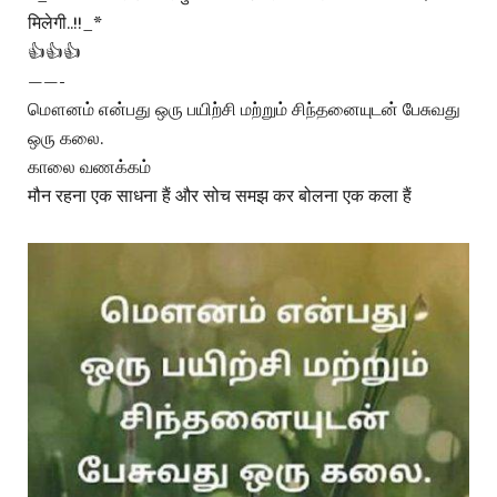
मिलेगी..!!_*
👍👍👍
——-
மௌனம் என்பது ஒரு பயிற்சி மற்றும் சிந்தனையுடன் பேசுவது
ஒரு கலை.
காலை வணக்கம்
मौन रहना एक साधना हैं और सोच समझ कर बोलना एक कला हैं