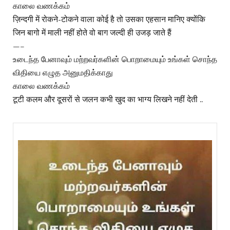
காலை வணக்கம்
ज़िन्दगी में रोकने-टोकने वाला कोई है तो उसका एहसान मानिए क्योंकि
जिन बागो में माली नहीं होते वो बाग जल्दी ही उजड़ जाते हैं
—–
உடைந்த பேனாவும் மற்றவர்களின் பொறாமையும் உங்கள் சொந்த
விதியை எழுத அனுமதிக்காது
காலை வணக்கம்
टूटी कलम और दूसरों से जलन कभी खुद का भाग्य लिखने नहीं देती ..