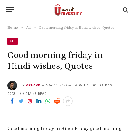
»
»
Home
All
Good morning friday in Hindi wishes, Quotes
ALL
Good morning friday in
Hindi wishes, Quotes
BY
RICHARD
MAY 12, 2022
UPDATED:
OCTOBER 12,
2023
2 MINS READ
Good morning friday in Hindi
Friday good morning