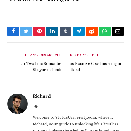
Facebook
Twitter
Pinterest
LinkedIn
Tumblr
Telegram
Reddit
WhatsApp
Email
PREVIOUS ARTICLE
NEXT ARTICLE
51 Two Line Romantic
50 Positive Good morning in
Shayari in Hindi
Tamil
Richard
Website
Welcome to StatusUniversity.com, where I,
Richard, your guide to unlocking life's limitless
potential, share the wisdom I've gathered on my