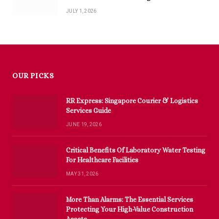
JULY 1, 2026
OUR PICKS
RR Express: Singapore Courier & Logistics
Services Guide
JUNE 19, 2026
Critical Benefits Of Laboratory Water Testing
For Healthcare Facilities
MAY 31, 2026
More Than Alarms: The Essential Services
Protecting Your High-Value Construction
Assets