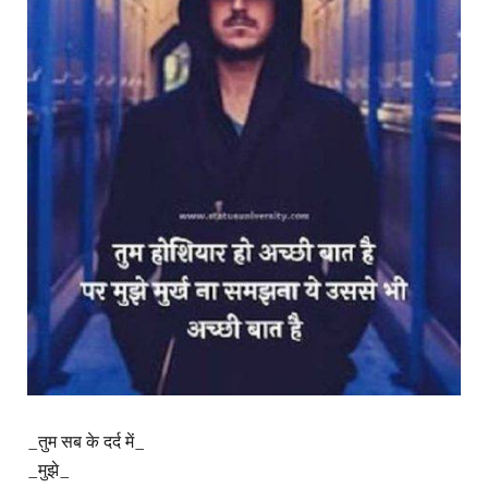
_तुम सब के दर्द में_
_मुझे_