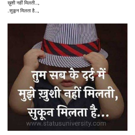
ख़ुशी नहीं मिलती…,
..सुकून मिलता है…,