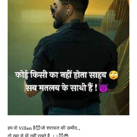
हम वो
Villan
है😈जो शराफत की उम्मीद..,
तो खुद से भी नहीं रखते हैं..।।😈😎