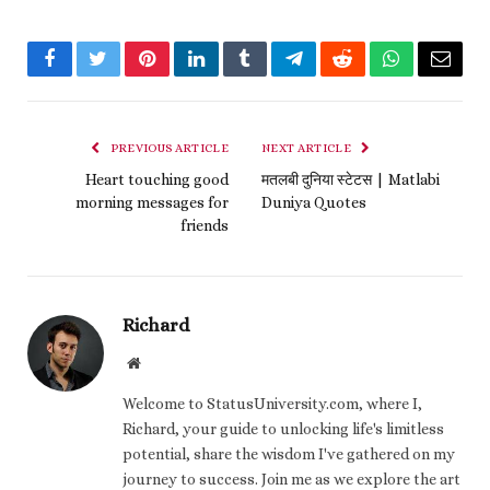
Facebook
Twitter
Pinterest
LinkedIn
Tumblr
Telegram
Reddit
WhatsApp
Email
PREVIOUS ARTICLE
NEXT ARTICLE
Heart touching good
मतलबी दुनिया स्टेटस | Matlabi
morning messages for
Duniya Quotes
friends
Richard
Website
Welcome to StatusUniversity.com, where I,
Richard, your guide to unlocking life's limitless
potential, share the wisdom I've gathered on my
journey to success. Join me as we explore the art