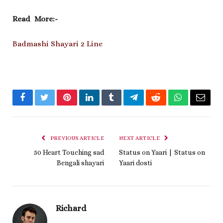
Read More:-
Badmashi Shayari 2 Line
Facebook
Twitter
Pinterest
LinkedIn
Tumblr
Telegram
Reddit
WhatsApp
Email
PREVIOUS ARTICLE
NEXT ARTICLE
50 Heart Touching sad
Status on Yaari | Status on
Bengali shayari
Yaari dosti
Richard