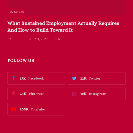
BUSINESS
What Sustained Employment Actually Requires
And How to Build Toward It
BY
RICHARD
JULY 1, 2026
6
FOLLOW US
17K
11K
Facebook
Twitter
7.1K
12K
Pinterest
Instagram
103K
YouTube