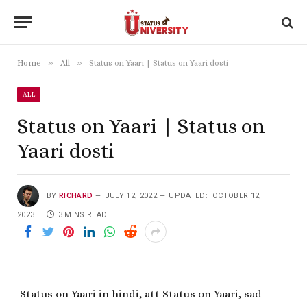
»
»
Home
All
Status on Yaari | Status on Yaari dosti
ALL
Status on Yaari | Status on
Yaari dosti
BY
RICHARD
JULY 12, 2022
UPDATED:
OCTOBER 12,
2023
3 MINS READ
Status on Yaari in hindi, att Status on Yaari, sad