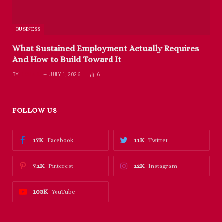
BUSINESS
What Sustained Employment Actually Requires
And How to Build Toward It
BY
RICHARD
JULY 1, 2026
6
FOLLOW US
17K
11K
Facebook
Twitter
7.1K
12K
Pinterest
Instagram
103K
YouTube