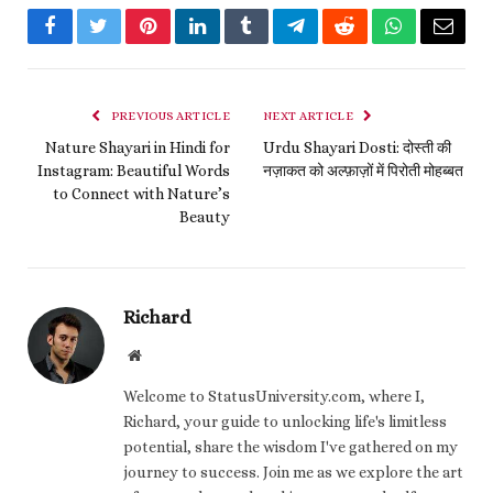
Facebook
Twitter
Pinterest
LinkedIn
Tumblr
Telegram
Reddit
WhatsApp
Email
PREVIOUS ARTICLE
NEXT ARTICLE
Nature Shayari in Hindi for
Urdu Shayari Dosti: दोस्ती की
Instagram: Beautiful Words
नज़ाकत को अल्फ़ाज़ों में पिरोती मोहब्बत
to Connect with Nature’s
Beauty
Richard
Website
Welcome to StatusUniversity.com, where I,
Richard, your guide to unlocking life's limitless
potential, share the wisdom I've gathered on my
journey to success. Join me as we explore the art