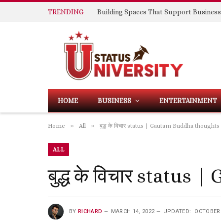
TRENDING
HOME
BUSINESS
ENTERTAINMENT
»
»
Home
All
बुद्ध के विचार status | Gautam Buddha thoughts 
ALL
बुद्ध के विचार statu
BY
RICHARD
MARCH 14, 2022
UPDATED:
OCTOBER 