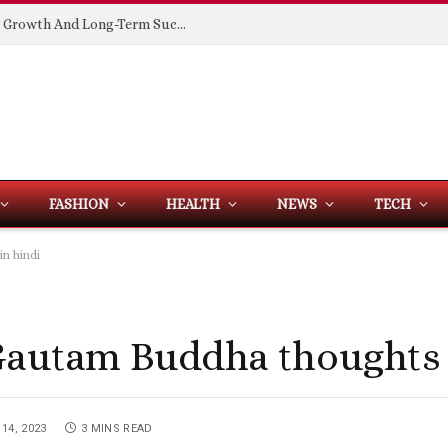
Building Spaces That Support Business Growth And Long-Term Success
FASHION
HEALTH
NEWS
TECH
in hindi
s | Gautam Buddha thoughts
14, 2023
3 MINS READ