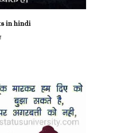
s in hindi
ं