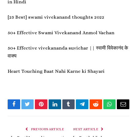
in Hindi
[25 Best] swami vivekanand thoughts 2022
50+ Effective Swami Vivekanand Anmol Vachan
50+ Effective vivekananda suvichar || स्वामी विवेकानंद के
वाक्य
Heart Touching Baat Nahi Karne ki Shayari
Facebook
Twitter
Pinterest
LinkedIn
Tumblr
Telegram
Reddit
WhatsApp
Email
PREVIOUS ARTICLE
NEXT ARTICLE