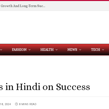
Building Spaces That Support Business Growth And Long-Term Success
FASHION
HEALTH
NEWS
TECH
s in Hindi on Success
18, 2024
8 MINS READ