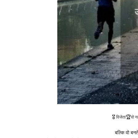
🎖
🏆
विजेता
वो न
बल्कि वो बनते