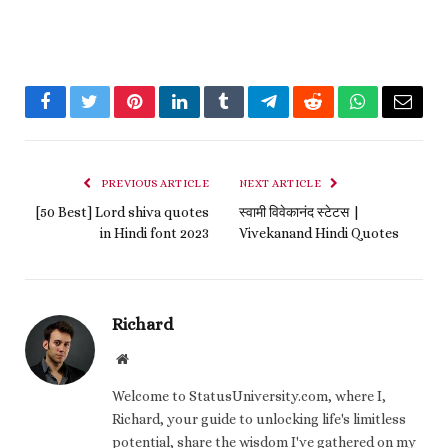
Facebook
Twitter
Pinterest
LinkedIn
Tumblr
Telegram
Reddit
WhatsApp
Email
PREVIOUS ARTICLE
NEXT ARTICLE
[50 Best] Lord shiva quotes
स्वामी विवेकानंद स्टेटस |
in Hindi font 2023
Vivekanand Hindi Quotes
Richard
Website
Welcome to StatusUniversity.com, where I,
Richard, your guide to unlocking life's limitless
potential, share the wisdom I've gathered on my