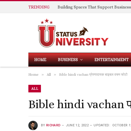
TRENDING
HOME
BUSINESS
ENTERTAINMENT
»
»
Home
All
Bible hindi vachan प्रेरणादायक बाइबल वचन फोटो
ALL
Bible hindi vachan प
BY
RICHARD
JUNE 12, 2022
UPDATED:
OCTOBER 12