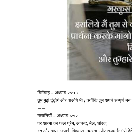
यिर्मयाह – अध्याय 29:13
तुम मुझे ढूंढ़ोगे और पाओगे भी ; क्योंकि तुम अपने सम्पूर्ण 
——
गलातियों – अध्याय 5:22
पर आत्मा का फल प्रेम, आनन्द, मेल, धीरज,
23 और कृपा, भलाई, विश्वास, नम्रता, और संयम हैं; ऐसे ऐसे 