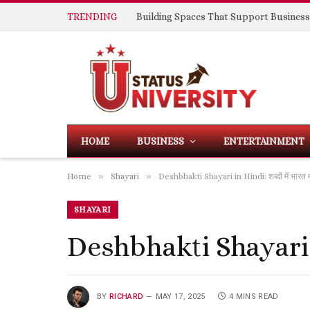
TRENDING
HOME
BUSINESS
ENTERTAINMENT
»
»
Home
Shayari
Deshbhakti Shayari in Hindi: शब्दों में भारत मा
SHAYARI
Deshbhakti Shayari in H
BY
RICHARD
MAY 17, 2025
4 MINS READ