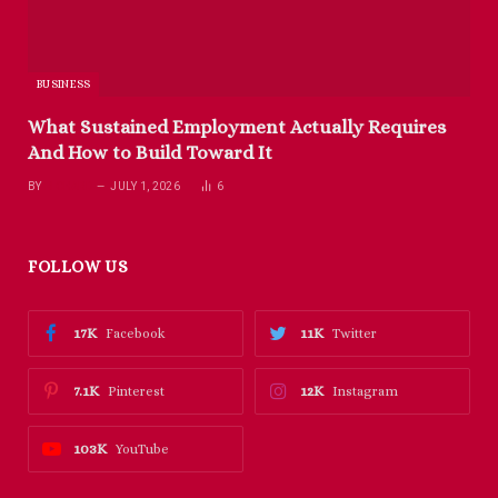
BUSINESS
What Sustained Employment Actually Requires
And How to Build Toward It
BY
RICHARD
JULY 1, 2026
6
FOLLOW US
17K
11K
Facebook
Twitter
7.1K
12K
Pinterest
Instagram
103K
YouTube