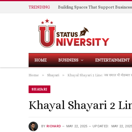
TRENDING
HOME
BUSINESS
ENTERTAINMENT
»
»
Home
Shayari
Khayal Shayari 2 Line: जब ख्याल भी मोहब्बत स
SHAYARI
Khayal Shayari 2 Line
BY
RICHARD
MAY 22, 2025
UPDATED:
MAY 22, 202