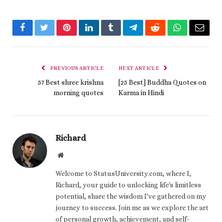
Facebook
Twitter
Pinterest
LinkedIn
Tumblr
Telegram
Reddit
WhatsApp
Email
PREVIOUS ARTICLE
NEXT ARTICLE
57 Best shree krishna
[25 Best] Buddha Quotes on
morning quotes
Karma in Hindi
Richard
Website
Welcome to StatusUniversity.com, where I,
Richard, your guide to unlocking life's limitless
potential, share the wisdom I've gathered on my
journey to success. Join me as we explore the art
of personal growth, achievement, and self-